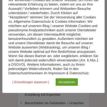
relevanteste Erfahrung zu bieten, indem wir uns an Ihre
Auswahl / Vorlieben erinnern und Webseiten-Besuche
Powered by
Translate
unterstützen / wiederholen. Durch Klicken auf
"Akzeptieren" stimmen Sie der Verwendung aller Cookies
zu. Allgemeine Datenschutz & Cookies Information: Wir
möchten auf unserem Blog / unserer Website Cookies und
TOP-BEITRÄGE UND TOP-SEITEN
pseudonyme Analysetechniken auch unserer Dienstleister
verwenden, um diesen Internetauftritt möglichst
Landesbauordnung NRW 2018 – was
benutzerfreundlich zu gestalten. Außerdem möchten wir
und unsere Dienstleister damit die Besuche auf unserer
ändert sich ab 2019?
Website auswerten (Webtracking), um unseren Blog /
50 Jahre Triumph TR6... (14. Jan. 1969 -
unsere Website optimal auf Ihre Bedürfnisse anzupassen.
14. Jan. 2019)
Wenn Sie dieses Banner an- oder wegklicken, erklären Sie
DATENSCHUTZ
sich damit jederzeit widerruflich einverstanden (Art. 6 Abs.1
a DSGVO). Weitere Informationen, auch zu Ihrem
jederzeitigen Widerrufsrecht, finden Sie in den
Datenschutzhinweisen im Impressum & Datenschutz.
NEUESTE BEITRÄGE
[ Einstellungen anpassen ]
Akzeptieren
Verkehrswertgutachten – qualifizierte
Erstellung mit Expertise
Bauschäden an Gebäuden – Ursachen