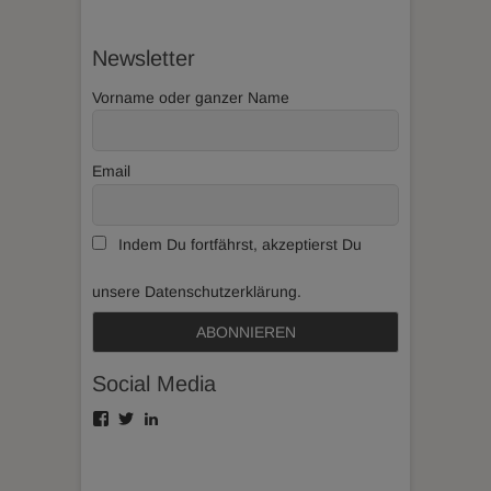
Newsletter
Vorname oder ganzer Name
Email
Indem Du fortfährst, akzeptierst Du
unsere Datenschutzerklärung.
Social Media
Profil
Profil
Profil
von
von
von
collerius
@suirelloc
stefan-
auf
auf
collerius
Facebook
Twitter
auf