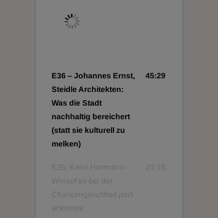
E36 – Johannes Ernst,
45:29
Steidle Architekten:
Was die Stadt
nachhaltig bereichert
(statt sie kulturell zu
melken)
E35: Karin Hartmann –
23:18
Worauf es bei der
Chancengleichheit jetzt
ankommt