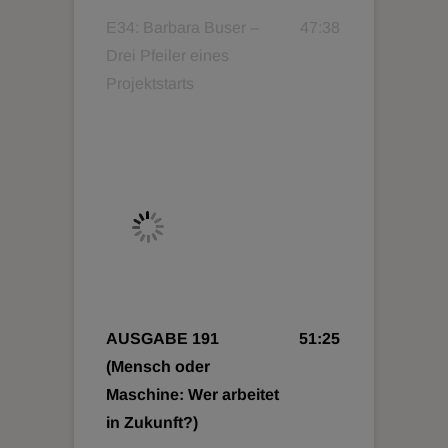
E34: Barbara Buser –
47:38
Drei Pfeiler eines
Projektstarts
AUSGABE 191
51:25
(Mensch oder
Maschine: Wer arbeitet
in Zukunft?)