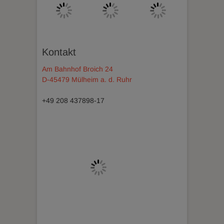
anzeigen
anzeigen
LinkedIn
anzeigen
Kontakt
Am Bahnhof Broich 24
D-45479 Mülheim a. d. Ruhr
+49 208 437898-17